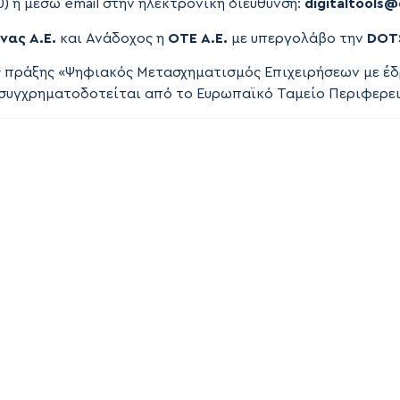
0) ή μέσω email στην ηλεκτρονική διεύθυνση:
digitaltools
@
νας Α.Ε.
και Ανάδοχος η
ΟΤΕ Α.Ε.
με υπεργολάβο την
DOTS
ς πράξης «Ψηφιακός Μετασχηματισμός Επιχειρήσεων με έδ
ι συγχρηματοδοτείται από το Ευρωπαϊκό Ταμείο Περιφερε