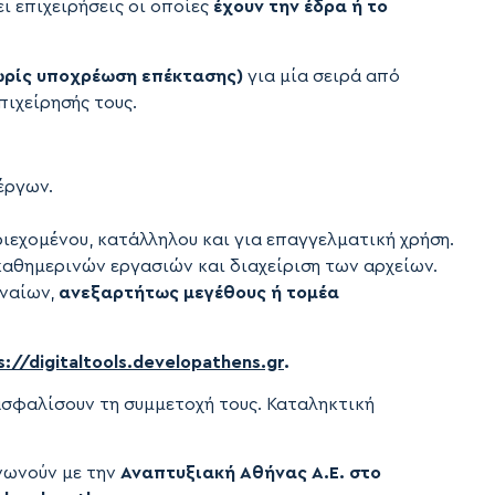
ει επιχειρήσεις οι οποίες
έχουν την
έδρα ή το
χωρίς υποχρέωση επέκτασης)
για μία σειρά από
πιχείρησής τους.
έργων.
εριεχομένου, κατάλληλου και για επαγγελματική χρήση.
 καθημερινών εργασιών και διαχείριση των αρχείων.
ηναίων,
ανεξαρτήτως μεγέθους ή τομέα
s://digitaltools.developathens.gr
.
ασφαλίσουν τη συμμετοχή τους. Καταληκτική
νωνούν με την
Αναπτυξιακή Αθήνας Α.Ε. στο