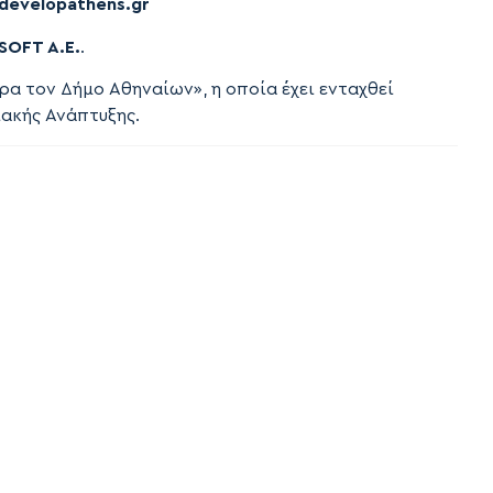
developathens
.
gr
OFT Α.Ε.
.
ρα τον Δήμο Αθηναίων», η οποία έχει ενταχθεί
ιακής Ανάπτυξης.