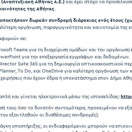
 (Αναπτυξιακή Αθήνας Α.Ε.)
και έχει στόχο να προσελκύσ
 κοινότητες της Αθήνας
.
α αποκτήσουν δωρεάν συνδρομή διάρκειας ενός έτους (
αλύτερη οργάνωση, παραγωγικότητα και καινοτομία της ε
αφορούν σε:
crosoft Teams για τη διαχείριση ομάδων και την οργάνωση 
PowerPoint για την επεξεργασία εγγράφων και δεδομένων.
 Director Suite 365 για τη δημιουργία οπτικοακουστικού π
 Planner, To Do, και OneDrive για καλύτερη οργάνωση των
ιχειρήσεις που έχουν έδρα ή υποκατάστημα στον Δήμο Αθ
απλή και γίνεται ηλεκτρονικά μέσω της ιστοσελίδας:
http
σή τους όσο το δυνατόν συντομότερα, προκειμένου να εξ
ότου εξαντληθούν οι διαθέσιμες συνδρομές).
άγκη υποστήριξης, οι ενδιαφερόμενοι μπορούν να επικοι