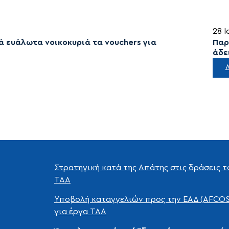
28 Ι
 ευάλωτα νοικοκυριά τα vouchers για
Παρ
άδε
Στρατηγική κατά της Απάτης στις δράσεις τ
ΤΑΑ
Yποβολή καταγγελιών προς την ΕΑΔ (AFCOS
για έργα ΤΑΑ